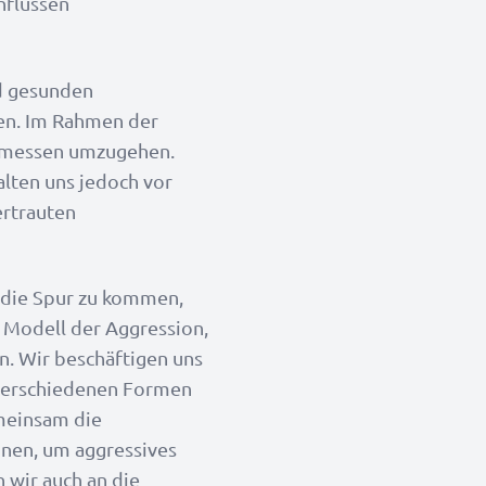
nflussen
nd gesunden
en. Im Rahmen der
gemessen umzugehen.
lten uns jedoch vor
ertrauten
 die Spur zu kommen,
 Modell der Aggression,
. Wir beschäftigen uns
 verschiedenen Formen
meinsam die
nnen, um aggressives
 wir auch an die